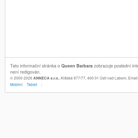
Tato informační stránka o
Queen Barbara
zobrazuje poslední int
není redigován.
© 2000-2026
ANNECA s.r.o.
, Klíšská 977/77, 400 01 Ústí nad Labem,
Email
Mobilní
Tablet
|