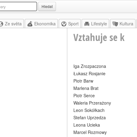
Hledat
Ze světa
Ekonomika
Sport
Lifestyle
Kultura
Vztahuje se k
Iga Zrozpaczona
Łukasz Rosjanie
Piotr Barw
Marlena Brat
Piotr Serce
Waleria Przerażony
Leon Sokółkach
Stefan Uprzedza
Leona Ucieka
Marcel Rozmowy