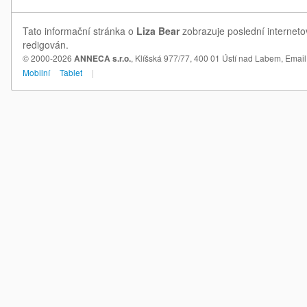
Tato informační stránka o
Liza Bear
zobrazuje poslední interneto
redigován.
© 2000-2026
ANNECA s.r.o.
, Klíšská 977/77, 400 01 Ústí nad Labem,
Email
Mobilní
Tablet
|