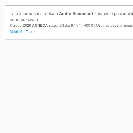
Tato informační stránka o
André Beaumont
zobrazuje poslední i
není redigován.
© 2000-2026
ANNECA s.r.o.
, Klíšská 977/77, 400 01 Ústí nad Labem,
Email
Mobilní
Tablet
|