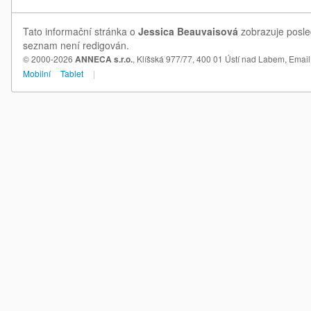
Tato informační stránka o
Jessica Beauvaisová
zobrazuje posled
seznam není redigován.
© 2000-2026
ANNECA s.r.o.
, Klíšská 977/77, 400 01 Ústí nad Labem,
Email
Mobilní
Tablet
|