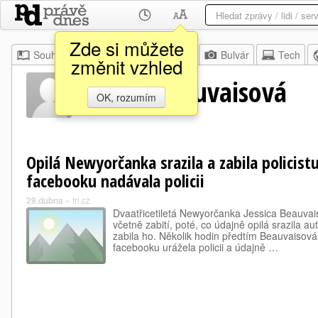
Zde si můžete
Souhrn
Moje
Z domova
Bulvár
Tech
změnit vzhled
Jessica Beauvaisová
OK, rozumím
Opilá Newyorčanka srazila a zabila policist
facebooku nadávala policii
29.dubna
»
tn.cz
Dvaatřicetiletá Newyorčanka Jessica Beauvai
včetně zabití, poté, co údajně opilá srazila a
zabila ho. Několik hodin předtím Beauvaisov
facebooku urážela policii a údajně …