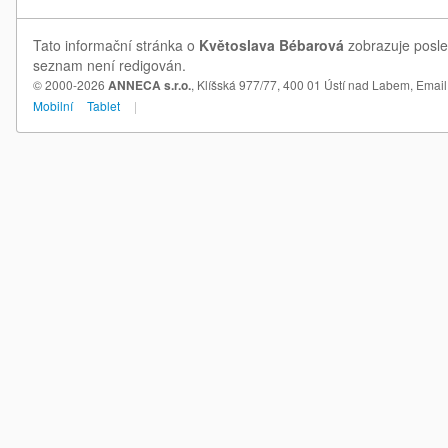
Tato informační stránka o
Květoslava Bébarová
zobrazuje posled
seznam není redigován.
© 2000-2026
ANNECA s.r.o.
, Klíšská 977/77, 400 01 Ústí nad Labem,
Email
Mobilní
Tablet
|