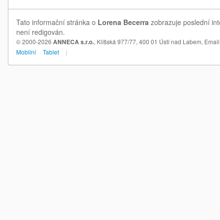
Tato informační stránka o
Lorena Becerra
zobrazuje poslední int
není redigován.
© 2000-2026
ANNECA s.r.o.
, Klíšská 977/77, 400 01 Ústí nad Labem,
Email
Mobilní
Tablet
|