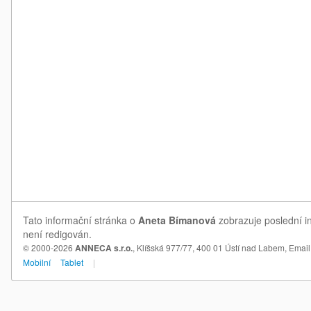
Tato informační stránka o
Aneta Bímanová
zobrazuje poslední i
není redigován.
© 2000-2026
ANNECA s.r.o.
, Klíšská 977/77, 400 01 Ústí nad Labem,
Email
Mobilní
Tablet
|