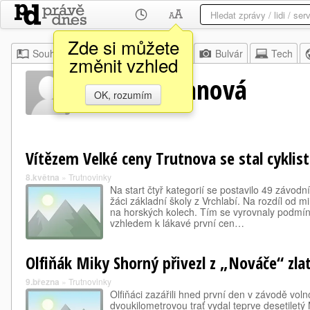
Zde si můžete
Souhrn
Moje
Z domova
Bulvár
Tech
změnit vzhled
Aneta Bímanová
OK, rozumím
Vítězem Velké ceny Trutnova se stal cyklis
8.května
»
Trutnovinky
Na start čtyř kategorií se postavilo 49 závodn
žáci základní školy z Vrchlabí. Na rozdíl od m
na horských kolech. Tím se vyrovnaly podmín
vzhledem k lákavé první cen…
Olfiňák Miky Shorný přivezl z „Nováče“ zla
9.března
»
Trutnovinky
Olfiňáci zazářili hned první den v závodě vol
dvoukilometrovou trať vydal teprve desetiletý