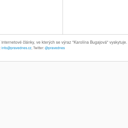
 internetové články, ve kterých se výraz "Karolína Bugajová" vyskytuj
:
info@pravednes.cz
, Twitter:
@pravednes