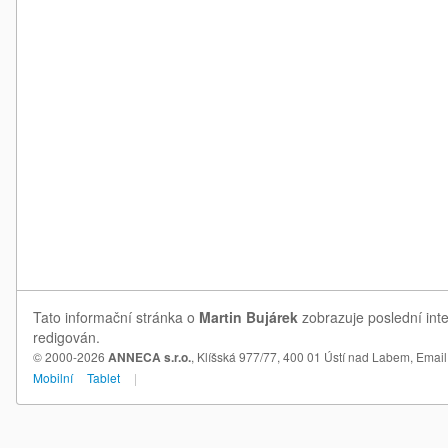
Tato informační stránka o
Martin Bujárek
zobrazuje poslední inte
redigován.
© 2000-2026
ANNECA s.r.o.
, Klíšská 977/77, 400 01 Ústí nad Labem,
Email
Mobilní
Tablet
|