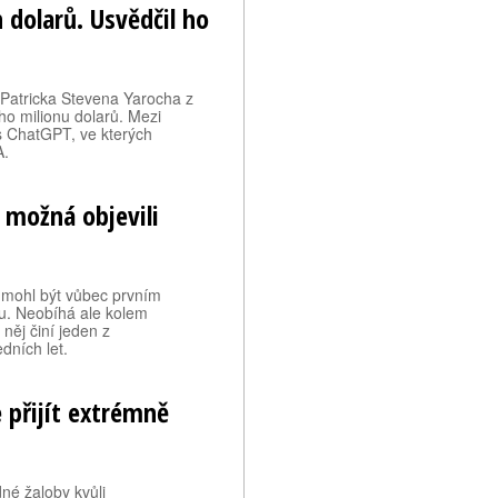
 dolarů. Usvědčil ho
 Patricka Stevena Yarocha z
ho milionu dolarů. Mezi
s ChatGPT, ve kterých
A.
 možná objevili
y mohl být vůbec prvním
. Neobíhá ale kolem
něj činí jeden z
dních let.
 přijít extrémně
né žaloby kvůli