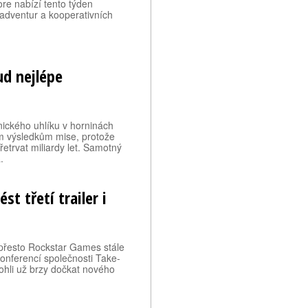
re nabízí tento týden
 adventur a kooperativních
ud nejlépe
nického uhlíku v horninách
ím výsledkům mise, protože
etrvat miliardy let. Samotný
.
t třetí trailer i
 přesto Rockstar Games stále
onferencí společnosti Take-
mohli už brzy dočkat nového