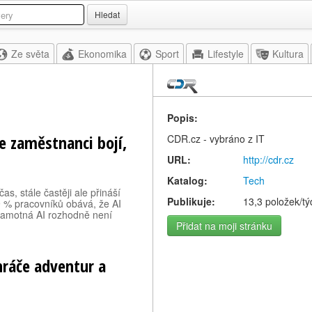
Hledat
Ze světa
Ekonomika
Sport
Lifestyle
Kultura
Popis:
e zaměstnanci bojí,
CDR.cz - vybráno z IT
URL:
http://cdr.cz
Katalog:
Tech
s, stále častěji ale přináší
Publikuje:
13,3 položek/t
 % pracovníků obává, že AI
 samotná AI rozhodně není
Přidat na moji stránku
hráče adventur a