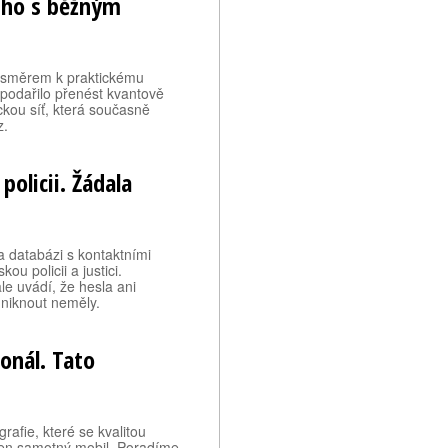
i ho s běžným
k směrem k praktickému
 podařilo přenést kvantově
kou síť, která současně
z.
policii. Žádala
a databázi s kontaktními
kou policii a justici.
le uvádí, že hesla ani
uniknout neměly.
onál. Tato
rafie, které se kvalitou
 jen samotný mobil. Poradíme,