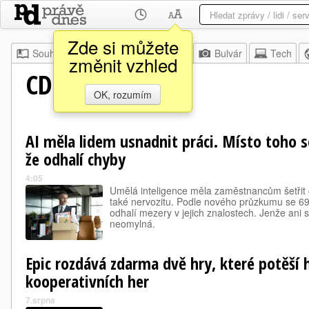
Zde si můžete
Souhrn
Moje
Z domova
Bulvár
Tech
změnit vzhled
CDR
OK, rozumím
AI měla lidem usnadnit práci. Místo toho s
že odhalí chyby
4:05
Umělá inteligence měla zaměstnancům šetřit ča
také nervozitu. Podle nového průzkumu se 69
odhalí mezery v jejich znalostech. Jenže ani
neomylná.
Epic rozdává zdarma dvě hry, které potěší 
kooperativních her
7.srpna