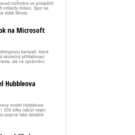
ud soud rozhodne ve prospěch
5 miliardy dolarů. Spor se
státě Illinois.
ok na Microsoft
ishingovou kampaň, která
vá skutečný přihlašovací
 hesla, ale na oprávnění,
el Hubbleova
o nový model Hubbleova
1 200 dílky nabízí nejen
ec poprvé také detailně