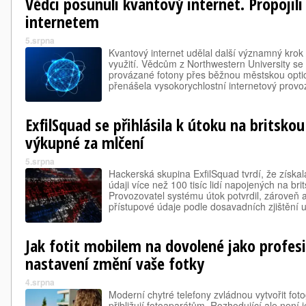
Vědci posunuli kvantový internet. Propojil
internetem
5.srpna
Kvantový internet udělal další významný kro
využití. Vědcům z Northwestern University se
provázané fotony přes běžnou městskou optic
přenášela vysokorychlostní internetový provo
ExfilSquad se přihlásila k útoku na britskou 
výkupné za mlčení
5.srpna
Hackerská skupina ExfilSquad tvrdí, že získal
údaji více než 100 tisíc lidí napojených na brits
Provozovatel systému útok potvrdil, zároveň a
přístupové údaje podle dosavadních zjištění 
Jak fotit mobilem na dovolené jako profesi
nastavení změní vaše fotky
4.srpna
Moderní chytré telefony zvládnou vytvořit fotog
přibližují fotoaparátům. Rozhodující ale není