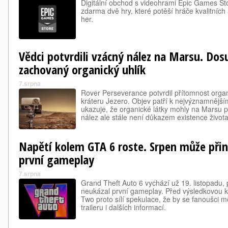
Digitální obchod s videohrami Epic Games Sto
zdarma dvě hry, které potěší hráče kvalitních
her.
Vědci potvrdili vzácný nález na Marsu. Dos
zachovaný organický uhlík
7.srpna
Rover Perseverance potvrdil přítomnost orga
kráteru Jezero. Objev patří k nejvýznamnějš
ukazuje, že organické látky mohly na Marsu př
nález ale stále není důkazem existence života
Napětí kolem GTA 6 roste. Srpen může přinés
první gameplay
7.srpna
Grand Theft Auto 6 vychází už 19. listopadu,
neukázal první gameplay. Před výsledkovou k
Two proto sílí spekulace, že by se fanoušci 
traileru i dalších informací.