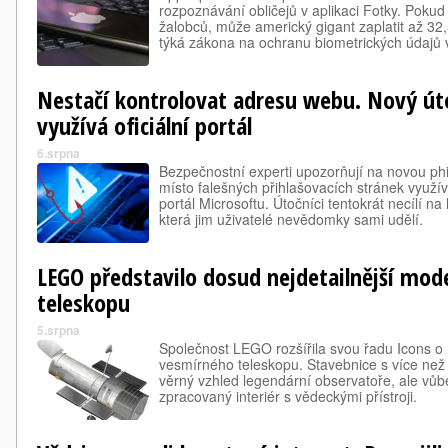
rozpoznávání obličejů v aplikaci Fotky. Pok
žalobců, může americký gigant zaplatit až 32,
týká zákona na ochranu biometrických údajů ve 
Nestačí kontrolovat adresu webu. Nový út
využívá oficiální portál
6.srpna
Bezpečnostní experti upozorňují na novou ph
místo falešných přihlašovacích stránek využí
portál Microsoftu. Útočníci tentokrát necílí na
která jim uživatelé nevědomky sami udělí.
LEGO představilo dosud nejdetailnější mod
teleskopu
5.srpna
Společnost LEGO rozšířila svou řadu Icons 
vesmírného teleskopu. Stavebnice s více než 
věrný vzhled legendární observatoře, ale vůb
zpracovaný interiér s vědeckými přístroji.