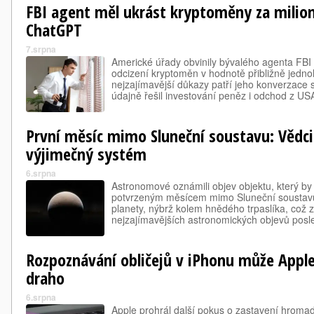
FBI agent měl ukrást kryptoměny za milion
ChatGPT
7.srpna
Americké úřady obvinily bývalého agenta FBI
odcizení kryptoměn v hodnotě přibližně jedno
nejzajímavější důkazy patří jeho konverzace 
údajně řešil investování peněz i odchod z US
První měsíc mimo Sluneční soustavu: Vědci
výjimečný systém
6.srpna
Astronomové oznámili objev objektu, který b
potvrzeným měsícem mimo Sluneční soustavu
planety, nýbrž kolem hnědého trpaslíka, což z 
nejzajímavějších astronomických objevů posle
Rozpoznávání obličejů v iPhonu může Apple
draho
6.srpna
Apple prohrál další pokus o zastavení hromad