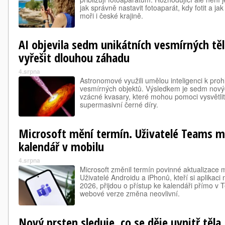
jak správně nastavit fotoaparát, kdy fotit a ja
moři i české krajině.
AI objevila sedm unikátních vesmírných tě
vyřešit dlouhou záhadu
4.srpna
Astronomové využili umělou inteligenci k pro
vesmírných objektů. Výsledkem je sedm nov
vzácné kvasary, které mohou pomoci vysvětlit,
supermasivní černé díry.
Microsoft mění termín. Uživatelé Teams mo
kalendář v mobilu
4.srpna
Microsoft změnil termín povinné aktualizace 
Uživatelé Androidu a iPhonů, kteří si aplikaci 
2026, přijdou o přístup ke kalendáři přímo v
webové verze změna neovlivní.
Nový prsten sleduje, co se děje uvnitř těla