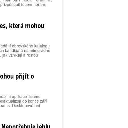
k přizpůsobit focení horám,
les, která mohou
hledání obrovského katalogu
ých kandidátů na mimořádně
 jak vznikají a rostou
hou přijít o
mobilní aplikace Teams.
neaktualizují do konce září
 Teams. Desktopové ani
. Nepotřebuje jehlu