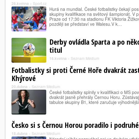
26.května
»
Sport.cz
Hurá na mundial. České fotbalistky čekají pos
skupiny kvalifikace na světový šampionát. V p
Praze od 17:30 na stadionu FK Viktoria Žižkov 
později se představí ve Walesu.V k…
Derby ovládla Sparta a po něko
titul
16.května
»
Seznam Médium
Fotbalistky si proti Černé Hoře dvakrát zast
Khýrové
20.dubna
»
Seznam Médium
České fotbalistky splnily v kvalifikaci o MS p
dvakrát jasně přehrály Černou Horu. Zůstávají
tabulce skupiny B1, které zaručuje výhodnějš
Česko si s Černou Horou poradilo i podruhé
18.dubna
»
Seznam Médium