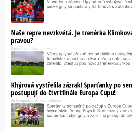
V úvodním zápase Ligy národů vybojoval čes
české góly se postaraly Bartoňová s Žufánko
Naše repre nevzkvétá. Je trenérka Klimkov
pravou?
5.prosince
»
Seznam Médium
Včera uplynul přesně rok od dalšího neúspě
fotbalistek o postup na Euro. Za tu dobu se 
změnilo, vzestup pod novou trenérkou Jitkou 
Khýrová vystřelila zázrak! Sparťanky po se
postupují do čtvrtfinále Europa Cupu!
20.listopadu
»
Seznam Médium
Sparťanky senzačně pokračují v Europa Cupu
švýcarským Young Boys totiž dokázaly v odvet
soupeřkám čtyři góly a zajistit si postup do čtv