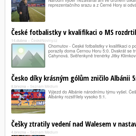
Národní výběr nezaváhal ani ve druhém utk
reprezentačního srazu a z Černé Hory si odváž
České fotbalistky v kvalifikaci o MS rozdrt
14.dubna
»
ČeskéNoviny.cz
Chomutov - České fotbalistky v kvalifikaci o p
porazily doma Černou Horu 5:0. Dvakrát se tre
Cahynová. Svěřenkyně trenérky Jitky Klimkové
Česko díky krásným gólům zničilo Albánii 5
8.března
»
Seznam Médium
Výjezd do Albánie národnímu týmu vyšel. Češky
Albánky rozstřílely vysoko 5:1.
Češky ztratily vedení nad Walesem v nasta
4.března
»
Seznam Médium