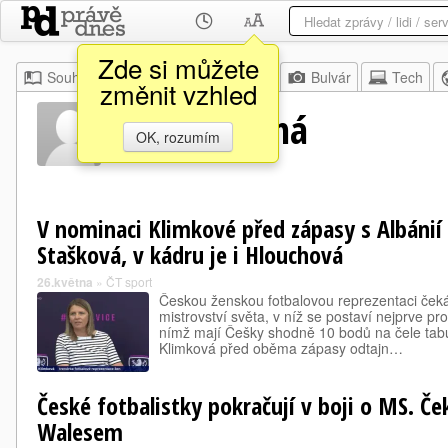
Zde si můžete
Souhrn
Moje
Z domova
Bulvár
Tech
změnit vzhled
Franny Černá
OK, rozumím
V nominaci Klimkové před zápasy s Albánií
Stašková, v kádru je i Hlouchová
26.května
»
ČT sport
Českou ženskou fotbalovou reprezentaci čeká 
mistrovství světa, v níž se postaví nejprve pro
nímž mají Češky shodně 10 bodů na čele tabul
Klimková před oběma zápasy odtajn…
České fotbalistky pokračují v boji o MS. Ček
Walesem