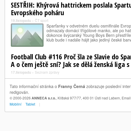
SESTŘIH: Khýrová hattrickem poslala Spartu
Evropského poháru
19.listopadu
»
ČT sport
Sparťanky v odvetném duelu osmifinále Evro
odmazaly domácí třígólové manko, ale po hat
dokonce švýcarský Young Boys Bern přestřílel
klub bude i nadále hájit jako jediný české ba
Football Club #116 Proč šla ze Slavie do Spa
A o čem ještě sní? Jak se dělá ženská liga 
17.listopadu
»
Seznam zprávy
Tato informační stránka o
Franny Černá
zobrazuje poslední inte
redigován.
© 2000-2026
ANNECA s.r.o.
, Klíšská 977/77, 400 01 Ústí nad Labem,
Email
Mobilní
Tablet
|