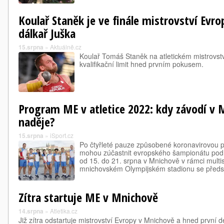
Koulař Staněk je ve finále mistrovství Evro
dálkař Juška
15.srpna
»
Aktuálně.cz
Koulař Tomáš Staněk na atletickém mistrovstv
kvalifikační limit hned prvním pokusem.
Program ME v atletice 2022: kdy závodí v 
naděje?
15.srpna
»
iSport.cz
Po čtyřleté pauze způsobené koronavirovou pa
mohou zúčastnit evropského šampionátu pod
od 15. do 21. srpna v Mnichově v rámci mult
mnichovském Olympijském stadionu se předs
Zítra startuje ME v Mnichově
14.srpna
»
Atletika.cz
Již zítra odstartuje mistrovství Evropy v Mnichově a hned první