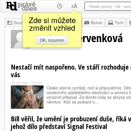
Zde si můžete
Souhrn
Moje
Z domova
Bulvár
Tech
změnit vzhled
Markéta Červenková
OK, rozumím
Nestačí mít naspořeno. Ve stáří rozhoduje i
vás
20.června
»
Flowee
Česko stárne rychleji, než si připouštíme. Dětí
moderního statistického sledování a seniorů b
výrazně přibývat. Za těmito čísly se skrývá otá
nemluví. Kdo se postará o…
Bill věřil, že umění je probuzení duše, říká 
jehož dílo představí Signal Festival