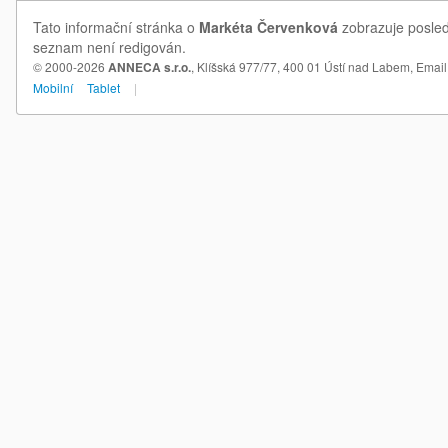
Tato informační stránka o
Markéta Červenková
zobrazuje posled
seznam není redigován.
© 2000-2026
ANNECA s.r.o.
, Klíšská 977/77, 400 01 Ústí nad Labem,
Email
Mobilní
Tablet
|