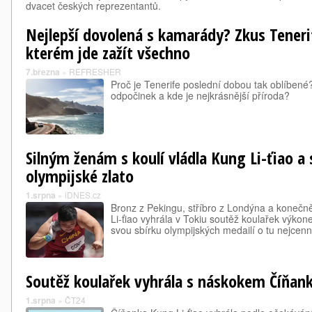
dvacet českých reprezentantů.
Nejlepší dovolená s kamarády? Zkus Teneri
kterém jde zažít všechno
7.března
»
REFRESHER
Proč je Tenerife poslední dobou tak oblíbené
odpočinek a kde je nejkrásnější příroda?
Silným ženám s koulí vládla Kung Li-ťiao a 
olympijské zlato
1.srpna
»
iDNES.cz
Bronz z Pekingu, stříbro z Londýna a konečn
Li-ťiao vyhrála v Tokiu soutěž koulařek výkon
svou sbírku olympijských medailí o tu nejcenn
Soutěž koulařek vyhrála s náskokem Číňank
1.srpna
»
ČT24