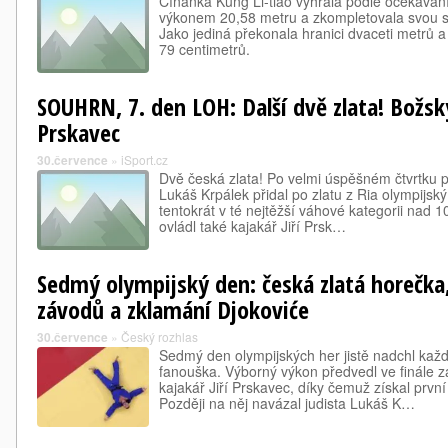
Číňanka Kung Li-ťiao vyhrála podle očekávání
výkonem 20,58 metru a zkompletovala svou sb
Jako jediná překonala hranici dvaceti metrů a 
79 centimetrů.
SOUHRN, 7. den LOH: Další dvě zlata! Božs
Prskavec
30.července
»
iSport.cz
Dvě česká zlata! Po velmi úspěšném čtvrtku př
Lukáš Krpálek přidal po zlatu z Ria olympijský
tentokrát v té nejtěžší váhové kategorii nad 
ovládl také kajakář Jiří Prsk…
Sedmý olympijský den: česká zlatá horečka,
závodů a zklamání Djokoviće
30.července
»
Český rozhlas
Sedmý den olympijských her jistě nadchl kaž
fanouška. Výborný výkon předvedl ve finále 
kajakář Jiří Prskavec, díky čemuž získal první
Později na něj navázal judista Lukáš K…