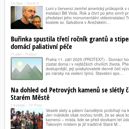
14.října
»
Deník N
Loni v červenci zemřel americký průkopník v o
instalací Bill Viola. Rok a čtvrt po jeho smrti 
představí jeho monumentální videoinstalaci Tr
kostele sv. Salvátora v Anežském…
Buřinka spustila třetí ročník grantů a stip
domácí paliativní péče
11.září
»
Protext
Praha 11. září 2025 (PROTEXT) - Domácí ho
zůstat doma i v nejtěžších chvílích života. Př
dostupnější, její poskytovatelé denně čelí vý
po nároky na vedení týmů. Stavební spo…
Na dohled od Petrových kamenů se slétly č
Starém Městě
1.května
»
TV Polar
Veselé slety a pálení čarodějnic probíhají na
Jen málokde však mohou tvrdit, že se akce k
kamenů – místa, kde se před stovkami let údaj
Takovým místem je již tradičně Staré M…