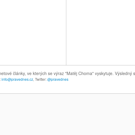
netové články, ve kterých se výraz "Matěj Choma" vyskytuje. Výsledný
:
info@pravednes.cz
, Twitter:
@pravednes