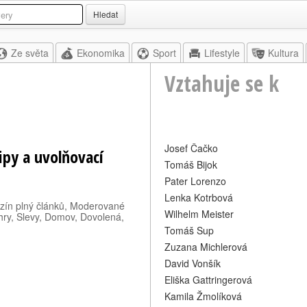
Hledat
Ze světa
Ekonomika
Sport
Lifestyle
Kultura
Vztahuje se k
Josef Čačko
Tipy a uvolňovací
Tomáš Bijok
Pater Lorenzo
Lenka Kotrbová
azín plný článků, Moderované
Wilhelm Meister
hry, Slevy, Domov, Dovolená,
Tomáš Sup
Zuzana Michlerová
David Vonšík
Eliška Gattringerová
Kamila Žmolíková