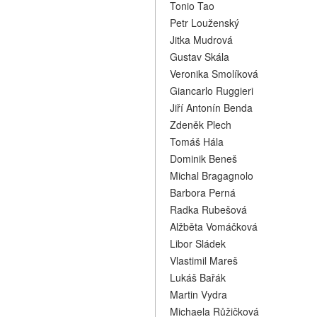
Tonio Tao
Petr Louženský
Jitka Mudrová
Gustav Skála
Veronika Smolíková
Giancarlo Ruggieri
Jiří Antonín Benda
Zdeněk Plech
Tomáš Hála
Dominik Beneš
Michal Bragagnolo
Barbora Perná
Radka Rubešová
Alžběta Vomáčková
Libor Sládek
Vlastimil Mareš
Lukáš Bařák
Martin Vydra
Michaela Růžičková