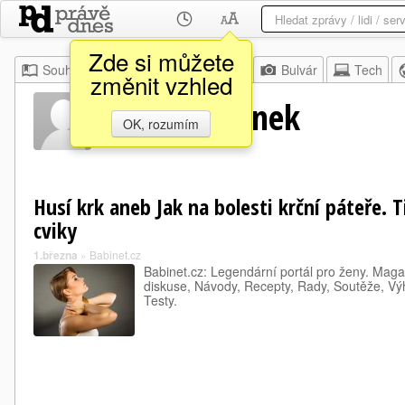
Zde si můžete
Souhrn
Moje
Z domova
Bulvár
Tech
změnit vzhled
Václav Cikánek
OK, rozumím
Husí krk aneb Jak na bolesti krční páteře. 
cviky
1.března
»
Babinet.cz
Babinet.cz: Legendární portál pro ženy. Mag
diskuse, Návody, Recepty, Rady, Soutěže, Vý
Testy.