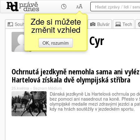
Zde si můžete
Souhrn
Moje
Z domova
Bulvár
Tech
změnit vzhled
Henri Saint Cyr
OK, rozumím
Ochrnutá jezdkyně nemohla sama ani vyléz
Hartelová získala dvě olympijská stříbra
25.května
»
Seznam Médium
Dánská jezdkyně Lis Hartelová ochrnula po d
bez pomoci ani nasednout na koně. Přesto v 5
olympijské medaile mezi zdravými jezdci a pa
kdy na hrách soutěžily v jezdeckém sportu.