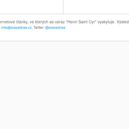
ernetové články, ve kterých se výraz "Henri Saint Cyr" vyskytuje. Výsl
:
info@pravednes.cz
, Twitter:
@pravednes