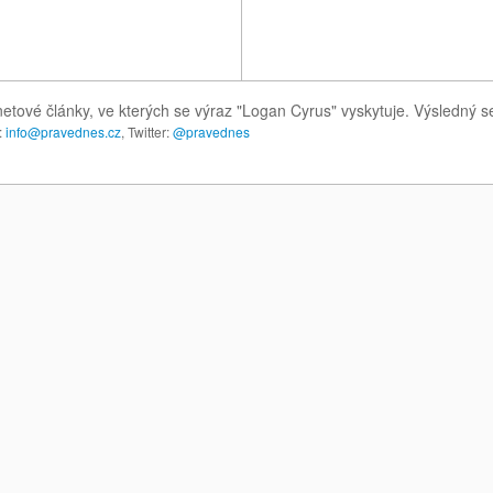
netové články, ve kterých se výraz "Logan Cyrus" vyskytuje. Výsledný 
:
info@pravednes.cz
, Twitter:
@pravednes