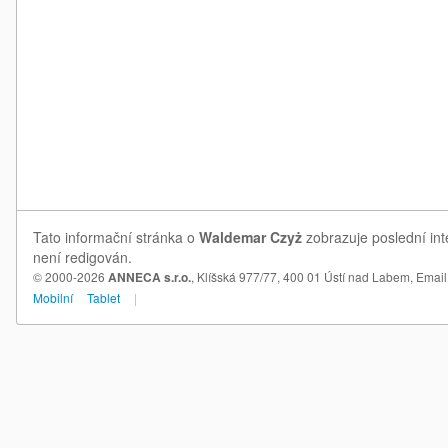
Tato informační stránka o
Waldemar Czyż
zobrazuje poslední int
není redigován.
© 2000-2026
ANNECA s.r.o.
, Klíšská 977/77, 400 01 Ústí nad Labem,
Email
Mobilní
Tablet
|