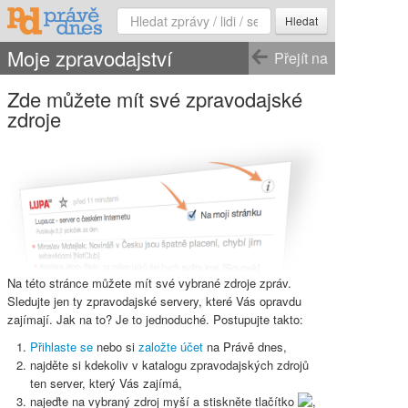
Hledat
Moje zpravodajství
Přejít na
Zde můžete mít své zpravodajské
zdroje
Na této stránce můžete mít své vybrané zdroje zpráv.
Sledujte jen ty zpravodajské servery, které Vás opravdu
zajímají. Jak na to? Je to jednoduché. Postupujte takto:
Přihlaste se
nebo si
založte účet
na Právě dnes,
najděte si kdekoliv v katalogu zpravodajských zdrojů
ten server, který Vás zajímá,
najeďte na vybraný zdroj myší a stiskněte
tlačítko
,