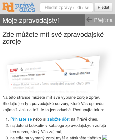
Hledat
Moje zpravodajství
Přejít na
Zde můžete mít své zpravodajské
zdroje
Na této stránce můžete mít své vybrané zdroje zpráv.
Sledujte jen ty zpravodajské servery, které Vás opravdu
zajímají. Jak na to? Je to jednoduché. Postupujte takto:
Přihlaste se
nebo si
založte účet
na Právě dnes,
najděte si kdekoliv v katalogu zpravodajských zdrojů
ten server, který Vás zajímá,
najeďte na vybraný zdroj myší a stiskněte
tlačítko
,