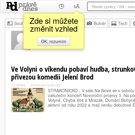
Zde si můžete
Souhrn
Moje
Z domova
Bulvár
Tech
změnit vzhled
Rok Ep
OK, rozumím
Ve Volyni o víkendu pobaví hudba, strunkov
přivezou komedii Jelení Brod
23.ledna
»
Jihočeské týdeníky
STRAKONICKO - V sále Na Nové se v sobotu 
uskuteční koncert Novoroční projevy 3. Na pó
Volyně, Chyba 404 a Mrazák. Domácí Bohyně z
aktivní od roku 2022 a mají venku debutové