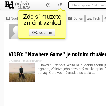
Zde si můžete
Souhrn
Moje
Z domova
Bulvár
Tech
změnit vzhled
Safari Ep
OK, rozumím
VIDEO: "Nowhere Game" je nočním rituále
27.ledna
»
musicserver.cz
O návratu Patricka Wolfa na hudební scénu jsm
signlem, získává jeho chystaný minikomplet "
obrysy. Čerstvou návnadou se stala ...