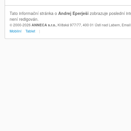
Tato informační stránka o
Andrej Eperješi
zobrazuje poslední int
není redigován.
© 2000-2026
ANNECA s.r.o.
, Klíšská 977/77, 400 01 Ústí nad Labem,
Email
Mobilní
Tablet
|