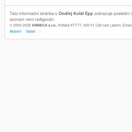
Tato informační stránka o
Ondřej Kolář Epp
zobrazuje poslední i
seznam není redigován.
© 2000-2026
ANNECA s.r.o.
, Klíšská 977/77, 400 01 Ústí nad Labem,
Email
Mobilní
Tablet
|