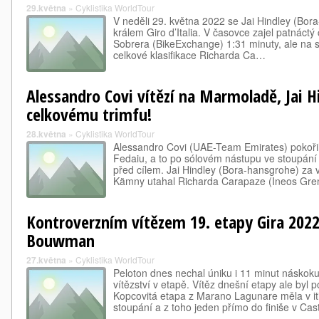
29.května
»
Cyklistika WorldTour
V neděli 29. května 2022 se Jai Hindley (Bor
králem Giro d’Italia. V časovce zajel patnáctý 
Sobrera (BikeExchange) 1:31 minuty, ale na s
celkové klasifikace Richarda Ca…
Alessandro Covi vítězí na Marmoladě, Jai H
celkovému trimfu!
28.května
»
Cyklistika WorldTour
Alessandro Covi (UAE-Team Emirates) pokořil
Fedaiu, a to po sólovém nástupu ve stoupání
před cílem. Jai Hindley (Bora-hansgrohe) za
Kämny utahal Richarda Carapaze (Ineos Gr
Kontroverzním vítězem 19. etapy Gira 2022
Bouwman
27.května
»
Cyklistika WorldTour
Peloton dnes nechal úniku i 11 minut náskoku
vítězství v etapě. Vítěz dnešní etapy ale byl 
Kopcovitá etapa z Marano Lagunare měla v iti
stoupání a z toho jeden přímo do finiše v Ca