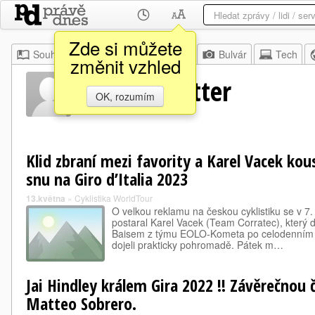
Zde si můžete
Souhrn
Moje
Z domova
Bulvár
Tech
změnit vzhled
Eok Erik Fetter
OK, rozumím
Klid zbraní mezi favority a Karel Vacek kou
snu na Giro d’Italia 2023
13.května
»
Cyklistika WorldTour
O velkou reklamu na českou cyklistiku se v 7. 
postaral Karel Vacek (Team Corratec), který 
Baisem z týmu EOLO-Kometa po celodenním únik
dojeli prakticky pohromadě. Pátek m…
Jai Hindley králem Gira 2022 !! Závěrečnou 
Matteo Sobrero.