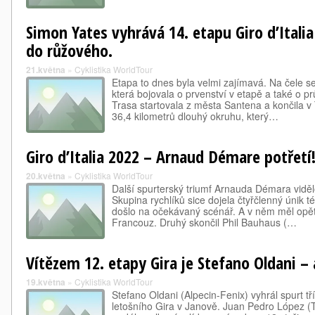
Simon Yates vyhrává 14. etapu Giro d’Italia
do růžového.
21.května
»
Cyklistika WorldTour
Etapa to dnes byla velmi zajímavá. Na čele se 
která bojovala o prvenství v etapě a také o 
Trasa startovala z města Santena a končila v 
36,4 kilometrů dlouhý okruhu, který…
Giro d’Italia 2022 – Arnaud Démare potřetí
20.května
»
Cyklistika WorldTour
Další spurterský triumf Arnauda Démara viděl
Skupina rychlíků sice dojela čtyřčlenný únik té
došlo na očekávaný scénář. A v něm měl opět n
Francouz. Druhý skončil Phil Bauhaus (…
Vítězem 12. etapy Gira je Stefano Oldani – 
19.května
»
Cyklistika WorldTour
Stefano Oldani (Alpecin-Fenix) vyhrál spurt tří
letošního Gira v Janově. Juan Pedro López (