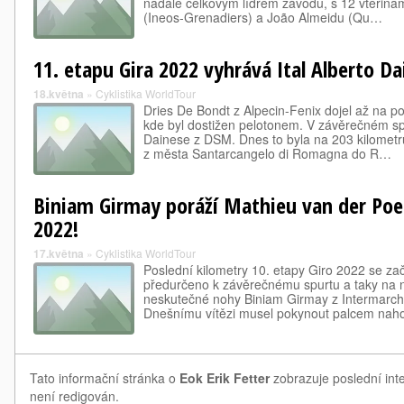
nadále celkovým lídrem závodu, s 12 vteřin
(Ineos-Grenadiers) a João Almeidu (Qu…
11. etapu Gira 2022 vyhrává Ital Alberto D
18.května
»
Cyklistika WorldTour
Dries De Bondt z Alpecin-Fenix dojel až na po
kde byl dostižen pelotonem. V závěrečném spur
Dainese z DSM. Dnes to byla na 203 kilometr
z města Santarcangelo di Romagna do R…
Biniam Girmay poráží Mathieu van der Poel
2022!
17.května
»
Cyklistika WorldTour
Poslední kilometry 10. etapy Giro 2022 se zač
předurčeno k závěrečnému spurtu a taky na n
neskutečné nohy Biniam Girmay z Intermarché
Dnešnímu vítězi musel pokynout palcem naho
Tato informační stránka o
Eok Erik Fetter
zobrazuje poslední inte
není redigován.