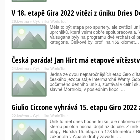
V 18. etapě Gira 2022 vítězí z úniku Dries 
26.května
»
Cyklistika WorldTour
Měla to být etapa pro spurtery, ale zvítězil ún
uprchlíků, která velmi dobře spolupracovala. 
Valsugana byly na programu dvě vrchařské pr
kategorie. Celkově byl profil na 152 kilomet…
Česká paráda! Jan Hirt má etapové vítězství
24.května
»
Cyklistika WorldTour
Jedna ze dvou nejnáročnějších etap Giro d’Ital
českého jezdce stáje Intermarché-Wanty-Gober
početného denního úniku, zůstával v čelní sk
slavné Mortirolo, v posledním kopci …
Giulio Ciccone vyhrává 15. etapu Giro 2022 
22.května
»
Cyklistika WorldTour
Únik to měl dnes hodně těžké, ale nakonec se
kterou peloton nechal dojet až do cíle. Z únik
etapy. Horská 15. etapa na 178 kilometrů z 
zakončila v Alpách druhý závodní …