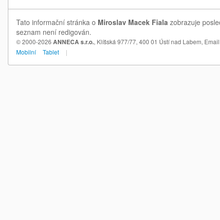
Tato informační stránka o
Miroslav Macek Fiala
zobrazuje posled
seznam není redigován.
© 2000-2026
ANNECA s.r.o.
, Klíšská 977/77, 400 01 Ústí nad Labem,
Email
Mobilní
Tablet
|