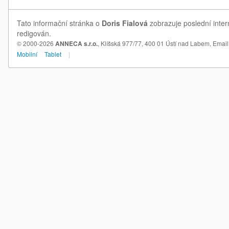
Tato informační stránka o
Doris Fialová
zobrazuje poslední inter
redigován.
© 2000-2026
ANNECA s.r.o.
, Klíšská 977/77, 400 01 Ústí nad Labem,
Email
Mobilní
Tablet
|