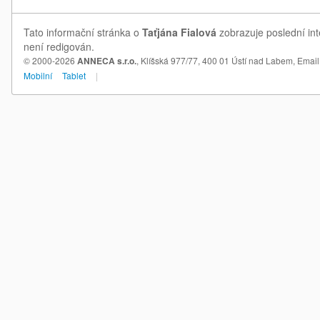
Tato informační stránka o
Taťjána Fialová
zobrazuje poslední int
není redigován.
© 2000-2026
ANNECA s.r.o.
, Klíšská 977/77, 400 01 Ústí nad Labem,
Email
Mobilní
Tablet
|