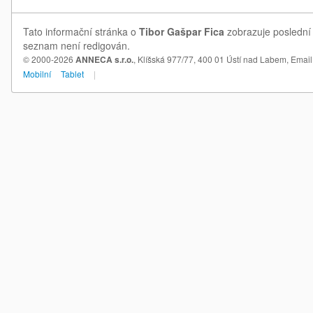
Tato informační stránka o
Tibor Gašpar Fica
zobrazuje poslední 
seznam není redigován.
© 2000-2026
ANNECA s.r.o.
, Klíšská 977/77, 400 01 Ústí nad Labem,
Email
Mobilní
Tablet
|