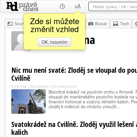
Zde si můžete
Souhrn
Moje
Z domova
Bulvár
Tech
změnit vzhled
Marek Fichna
OK, rozumím
Nic mu není svaté: Zloděj se vloupal do po
Cvilíně
4.června
»
Bruntálský a krnovský deník
Bezcitná krádež na poutním vrchu v Krnově. 
vloupal do mariánského poutního kostela na v
finanční hotovost a vzácný obřadní kalich. Pod
zloděj k vniknutí do chrámu zneužil…
Svatokrádež na Cvilíně. Zloděj využil lešení 
kalich