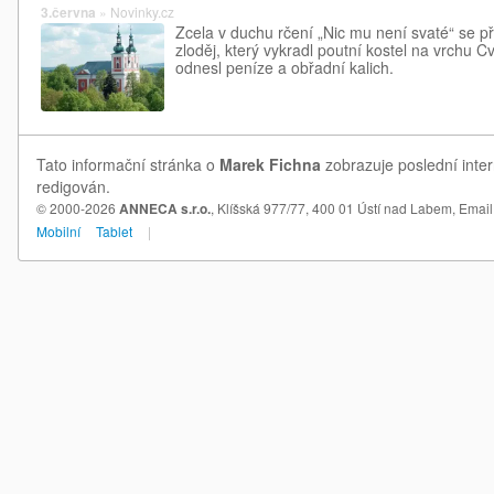
3.června
»
Novinky.cz
Zcela v duchu rčení „Nic mu není svaté“ se p
zloděj, který vykradl poutní kostel na vrchu 
odnesl peníze a obřadní kalich.
Tato informační stránka o
Marek Fichna
zobrazuje poslední inter
redigován.
© 2000-2026
ANNECA s.r.o.
, Klíšská 977/77, 400 01 Ústí nad Labem,
Email
Mobilní
Tablet
|