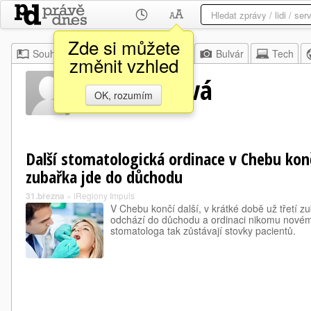
Zde si můžete
Souhrn
Moje
Z domova
Bulvár
Tech
změnit vzhled
Eva Fichtlová
OK, rozumím
Další stomatologická ordinace v Chebu kon
zubařka jde do důchodu
31.března
»
iRegiony Impuls
V Chebu končí další, v krátké době už třetí z
odchází do důchodu a ordinaci nikomu nové
stomatologa tak zůstávají stovky pacientů.