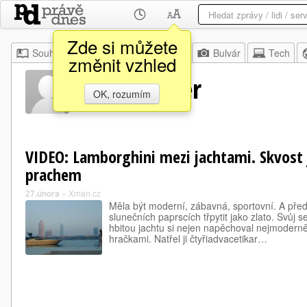
Zde si můžete
Souhrn
Moje
Z domova
Bulvár
Tech
změnit vzhled
Aaron Fidler
OK, rozumím
VIDEO: Lamborghini mezi jachtami. Skvost 
prachem
27.února
»
Xman.cz
Měla být moderní, zábavná, sportovní. A pře
slunečních paprscích třpytit jako zlato. Svůj s
hbitou jachtu si nejen napěchoval nejmoderně
hračkami. Natřel ji čtyřiadvacetikar…