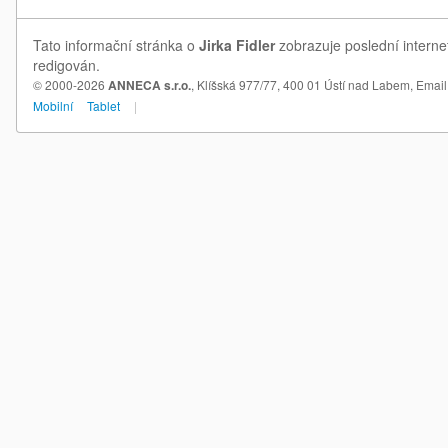
Tato informační stránka o
Jirka Fidler
zobrazuje poslední internet
redigován.
© 2000-2026
ANNECA s.r.o.
, Klíšská 977/77, 400 01 Ústí nad Labem,
Email
Mobilní
Tablet
|