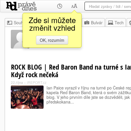
Zde si můžete
Souhrn
Moje
Z domova
Bulvár
Tech
změnit vzhled
Jirka Fidler
OK, rozumím
ROCK BLOG | Red Baron Band na turné s I
Když rock nečeká
22.října
»
iREPORT.cz
Ian Paice vyrazil v říjnu na turné po České r
kapela Red Baron Band, která o svém zážitk
blog. V jeho prvním díle jste se dozvěděli, jak
předskokana...