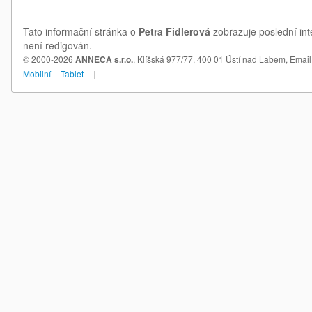
Tato informační stránka o
Petra Fidlerová
zobrazuje poslední int
není redigován.
© 2000-2026
ANNECA s.r.o.
, Klíšská 977/77, 400 01 Ústí nad Labem,
Email
Mobilní
Tablet
|