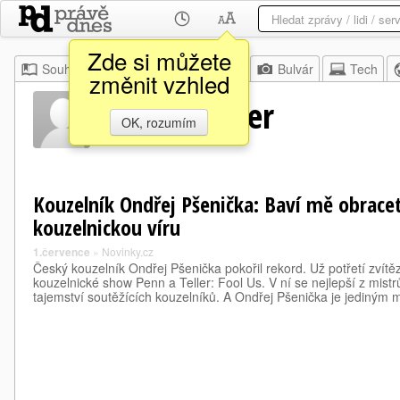
Zde si můžete
Souhrn
Moje
Z domova
Bulvár
Tech
změnit vzhled
Lubor Fiedler
OK, rozumím
Kouzelník Ondřej Pšenička: Baví mě obracet
kouzelnickou víru
1.července
»
Novinky.cz
Český kouzelník Ondřej Pšenička pokořil rekord. Už potřetí zvítě
kouzelnické show Penn a Teller: Fool Us. V ní se nejlepší z mistr
tajemství soutěžících kouzelníků. A Ondřej Pšenička je jediný