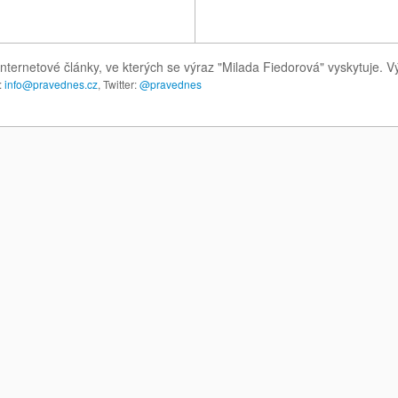
nternetové články, ve kterých se výraz "Milada Fiedorová" vyskytuje. 
:
info@pravednes.cz
, Twitter:
@pravednes