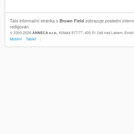
Tato informační stránka o
Brown Field
zobrazuje poslední intern
redigován.
© 2000-2026
ANNECA s.r.o.
, Klíšská 977/77, 400 01 Ústí nad Labem,
Email
Mobilní
Tablet
|