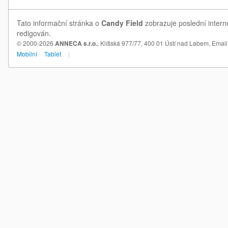
Tato informační stránka o
Candy Field
zobrazuje poslední intern
redigován.
© 2000-2026
ANNECA s.r.o.
, Klíšská 977/77, 400 01 Ústí nad Labem,
Email
Mobilní
Tablet
|