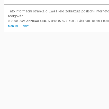
Tato informační stránka o
Ewa Field
zobrazuje poslední interneto
redigován.
© 2000-2026
ANNECA s.r.o.
, Klíšská 977/77, 400 01 Ústí nad Labem,
Email
Mobilní
Tablet
|