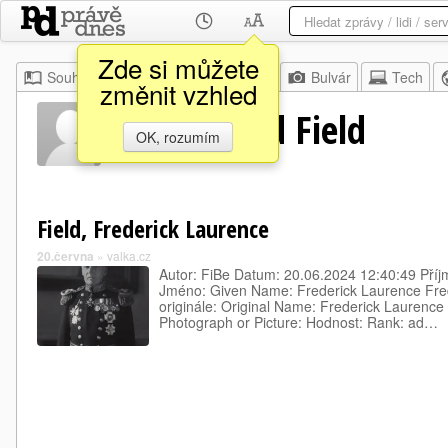
Zde si můžete
Souhrn
Moje
Z domova
Bulvár
Tech
změnit vzhled
Jméno Field Field
OK, rozumím
Field, Frederick Laurence
20.června
»
valka.cz
Autor: FiBe Datum: 20.06.2024 12:40:49 Příj
Jméno: Given Name: Frederick Laurence Fre
originále: Original Name: Frederick Laurence 
Photograph or Picture: Hodnost: Rank: ad…