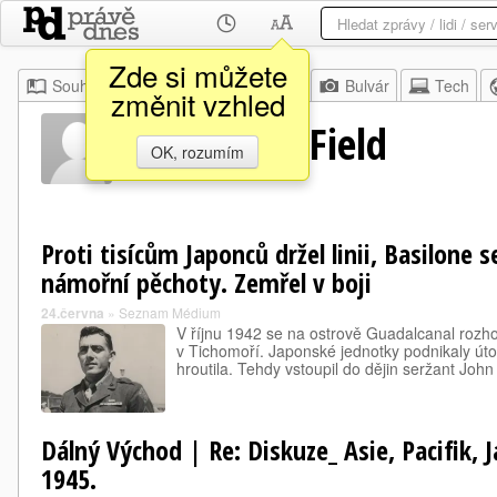
Zde si můžete
Souhrn
Moje
Z domova
Bulvár
Tech
změnit vzhled
Henderson Field
OK, rozumím
Proti tisícům Japonců držel linii, Basilone 
námořní pěchoty. Zemřel v boji
24.června
»
Seznam Médium
V říjnu 1942 se na ostrově Guadalcanal rozh
v Tichomoří. Japonské jednotky podnikaly út
hroutila. Tehdy vstoupil do dějin seržant John
Dálný Východ | Re: Diskuze_ Asie, Pacifik, 
1945.