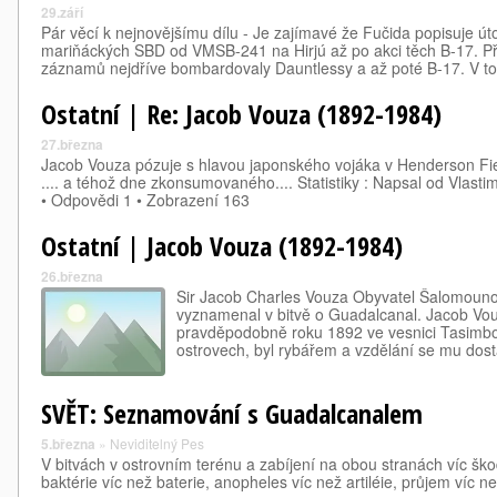
29.září
Pár věcí k nejnovějšímu dílu - Je zajímavé že Fučida popisuje úto
mariňáckých SBD od VMSB-241 na Hirjú až po akci těch B-17. P
záznamů nejdříve bombardovaly Dauntlessy a až poté B-17. V t
Ostatní | Re: Jacob Vouza (1892-1984)
27.března
Jacob Vouza pózuje s hlavou japonského vojáka v Henderson Fiel
.... a téhož dne zkonsumovaného.... Statistiky : Napsal od Vlasti
• Odpovědi 1 • Zobrazení 163
Ostatní | Jacob Vouza (1892-1984)
26.března
Sir Jacob Charles Vouza Obyvatel Šalomounov
vyznamenal v bitvě o Guadalcanal. Jacob Vou
pravděpodobně roku 1892 ve vesnici Tasim
ostrovech, byl rybářem a vzdělání se mu do
SVĚT: Seznamování s Guadalcanalem
5.března
»
Neviditelný Pes
V bitvách v ostrovním terénu a zabíjení na obou stranách víc ško
baktérie víc než baterie, anopheles víc než artiléie, průjem víc n