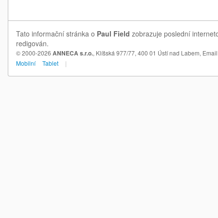
Tato informační stránka o
Paul Field
zobrazuje poslední interneto
redigován.
© 2000-2026
ANNECA s.r.o.
, Klíšská 977/77, 400 01 Ústí nad Labem,
Email
Mobilní
Tablet
|