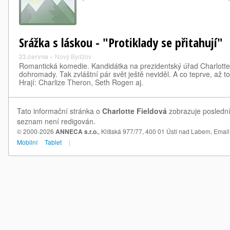
Srážka s láskou - "Protiklady se přitahují"
23.června
»
Nový Bydžov
Romantická komedie. Kandidátka na prezidentský úřad Charlotte a
dohromady. Tak zvláštní pár svět ještě neviděl. A co teprve, až t
Hrají: Charlize Theron, Seth Rogen aj.
Tato informační stránka o
Charlotte Fieldová
zobrazuje poslední 
seznam není redigován.
© 2000-2026
ANNECA s.r.o.
, Klíšská 977/77, 400 01 Ústí nad Labem,
Email
Mobilní
Tablet
|