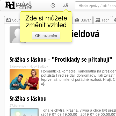
Zde si můžete
Souhrn
Moje
Z domova
Bulvár
Tech
změnit vzhled
Charlotte Fieldová
OK, rozumím
Srážka s láskou - "Protiklady se přitahují"
3.července
»
Nový Bydžov
Romantická komedie. Kandidátka na prezident
potížista Fred se dají dohromady. Tak zvláštní
teprve, až to milenci pořádně roztočí. Hrají:
aj.
Srážka s láskou
27.června
_ona je chytrá, krásná, vlivná a chce být prezi
(2019-07-09 19:00:00 - 2019-07-09 00:00:00