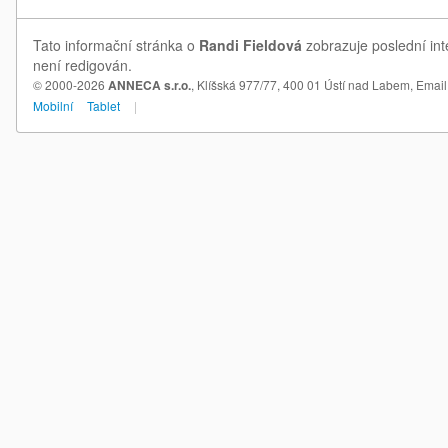
Tato informační stránka o
Randi Fieldová
zobrazuje poslední int
není redigován.
© 2000-2026
ANNECA s.r.o.
, Klíšská 977/77, 400 01 Ústí nad Labem,
Email
Mobilní
Tablet
|