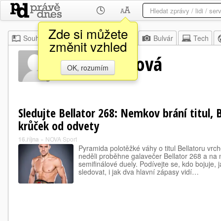
Zde si můžete
Souhrn
Moje
Z domova
Bulvár
Tech
změnit vzhled
Randi Fieldová
OK, rozumím
Sledujte Bellator 268: Nemkov brání titul, B
krůček od odvety
16.října
»
NOVA Sport
Pyramida polotěžké váhy o titul Bellatoru vrch
neděli proběhne galavečer Bellator 268 a na
semifinálové duely. Podívejte se, kdo bojuje, 
sledovat, i jak dva hlavní zápasy vidí…