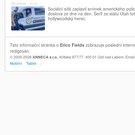
29.srpna
»
tn.cz
Sociální sítě zaplavil snímek amerického polici
doslova ze dne na den. Šerif ze státu Utah to
hollywoodský herec.
Tato informační stránka o
Erico Fields
zobrazuje poslední interne
redigován.
© 2000-2026
ANNECA s.r.o.
, Klíšská 977/77, 400 01 Ústí nad Labem,
Email
Mobilní
Tablet
|