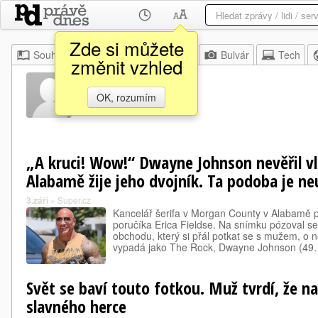
Zde si můžete
Souhrn
Moje
Z domova
Bulvár
Tech
změnit vzhled
Erico Fields
OK, rozumím
„A kruci! Wow!“ Dwayne Johnson nevěřil v
Alabamě žije jeho dvojník. Ta podoba je ne
3.září
»
Super.cz
Kancelář šerifa v Morgan County v Alabamě př
poručíka Erica Fieldse. Na snímku pózoval 
obchodu, který si přál potkat se s mužem, o ně
vypadá jako The Rock, Dwayne Johnson (4
Svět se baví touto fotkou. Muž tvrdí, že na
slavného herce