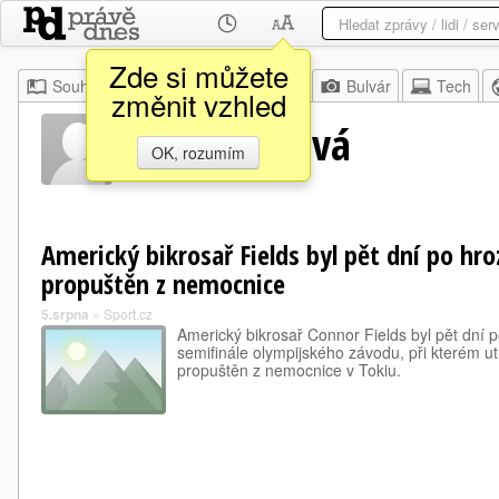
Zde si můžete
Souhrn
Moje
Z domova
Bulvár
Tech
změnit vzhled
Lisa Fieldsová
OK, rozumím
Americký bikrosař Fields byl pět dní po hr
propuštěn z nemocnice
5.srpna
»
Sport.cz
Americký bikrosař Connor Fields byl pět dní 
semifinále olympijského závodu, při kterém u
propuštěn z nemocnice v Tokiu.