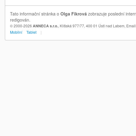
Tato informační stránka o
Olga Fikrová
zobrazuje poslední intern
redigován.
© 2000-2026
ANNECA s.r.o.
, Klíšská 977/77, 400 01 Ústí nad Labem,
Email
Mobilní
Tablet
|