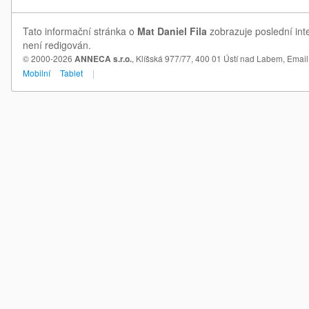
Tato informační stránka o
Mat Daniel Fila
zobrazuje poslední inte
není redigován.
© 2000-2026
ANNECA s.r.o.
, Klíšská 977/77, 400 01 Ústí nad Labem,
Email
Mobilní
Tablet
|