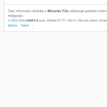
Tato informační stránka o
Miroslav Fíla
zobrazuje poslední intern
redigován.
© 2000-2026
ANNECA s.r.o.
, Klíšská 977/77, 400 01 Ústí nad Labem,
Email
Mobilní
Tablet
|