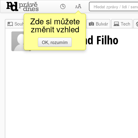
Zde si můžete
Souhrn
Moje
Z domova
Bulvár
Tech
změnit vzhled
Alfredo Saad Filho
OK, rozumím